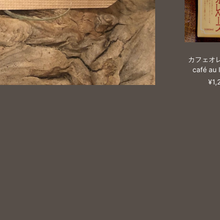
カフェオ
café au 
¥1,