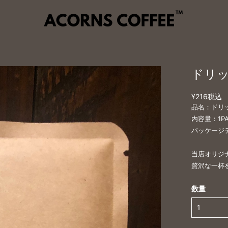
ドリッ
¥216
税込
品名：ドリッ
内容量：1P
パッケージデ
当店オリジ
贅沢な一杯
数量