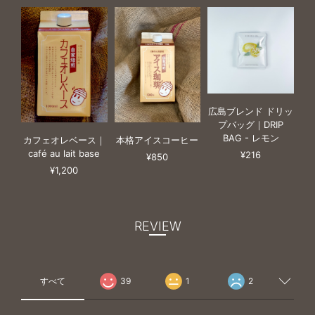
広島ブレンド ドリッ
プバッグ｜DRIP
BAG - レモン
カフェオレベース｜
本格アイスコーヒー
café au lait base
¥216
¥850
¥1,200
REVIEW
すべて
39
1
2